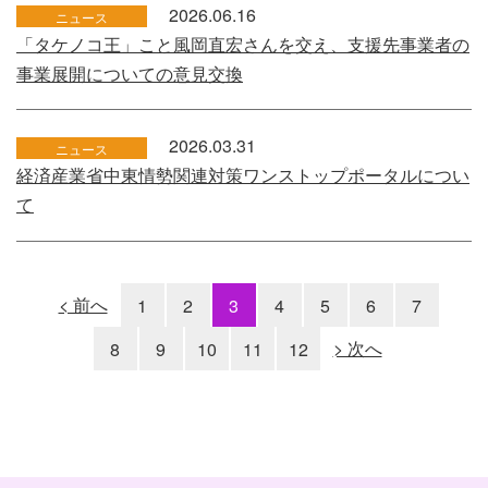
2026.06.16
ニュース
「タケノコ王」こと風岡直宏さんを交え、支援先事業者の
事業展開についての意見交換
2026.03.31
ニュース
経済産業省中東情勢関連対策ワンストップポータルについ
て
< 前へ
1
2
3
4
5
6
7
8
9
10
11
12
> 次へ