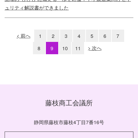
ュリティ解説書ができました
< 前へ
1
2
3
4
5
6
7
8
9
10
11
> 次へ
藤枝商工会議所
静岡県藤枝市藤枝4丁目7番16号