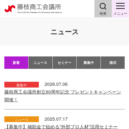
検索
メニュー
ニュース
新着
ニュース
セミナー
募集中
様式
2026.07.06
募集中
藤枝商工会議所創立60周年記念 プレゼントキャンペーン
開催！
2025.07.17
ニュース
【募集中】補助金で始める”外部プロ人材”活用セミナー