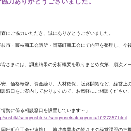
ご協力ありがとうございました。
調査にご協力いただき、誠にありがとうございました。
藤枝市・藤枝商工会議所・岡部町商工会にて内容を整理し、今
の皆さまには、調査結果の分析概要を取りまとめ次第、順次メ
不安、価格転嫁、資金繰り、人材確保、販路開拓など、経営上
相談窓口をご案内しておりますので、お気軽にご相談ください
東情勢に係る相談窓口を設置しています～」
a.jp/soshiki/sangyoshinko/sangyoseisaku/gyomu/10/27357.html
・岡部町商工会が連携し、地域事業者の皆さまの経営課題の把